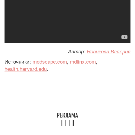
Автор:
Новикова Валерия
Источники:
medscape.com
,
mdlinx.com
,
health.harvard.edu
.