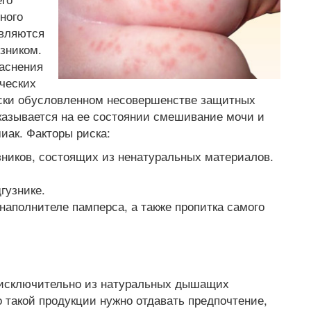
ного
являются
узником.
раснения
ических
ски обусловленном несовершенстве защитных
казывается на ее состоянии смешивание мочи и
миак. Факторы риска:
зников, состоящих из ненатуральных материалов.
гузнике.
наполнителе памперса, а также пропитка самого
 исключительно из натуральных дышащих
о такой продукции нужно отдавать предпочтение,