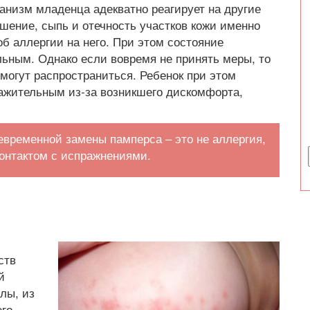
ганизм младенца адекватно реагирует на другие
шение, сыпь и отечность участков кожи именно
об аллергии на него. При этом состояние
льным. Однако если вовремя не принять меры, то
могут распространиться. Ребенок при этом
ражительным из-за возникшего дискомфорта,
евременной замены памперса – это не аллергия,
онтактом с испражнениями.
ств
й
лы, из
его