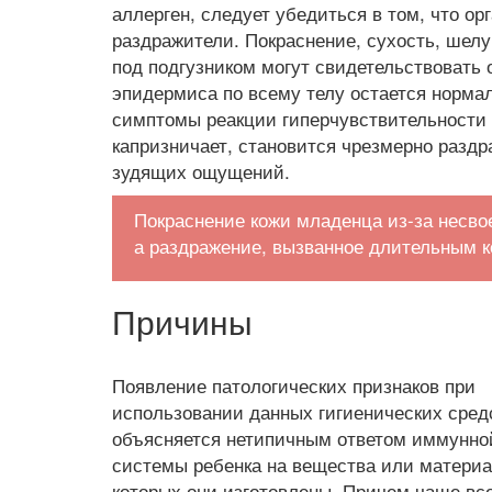
аллерген, следует убедиться в том, что ор
раздражители. Покраснение, сухость, шелу
под подгузником могут свидетельствовать 
эпидермиса по всему телу остается норма
симптомы реакции гиперчувствительности 
капризничает, становится чрезмерно разд
зудящих ощущений.
Покраснение кожи младенца из-за несво
а раздражение, вызванное длительным к
Причины
Появление патологических признаков при
использовании данных гигиенических сред
объясняется нетипичным ответом иммунно
системы ребенка на вещества или материа
которых они изготовлены. Причем чаще вс