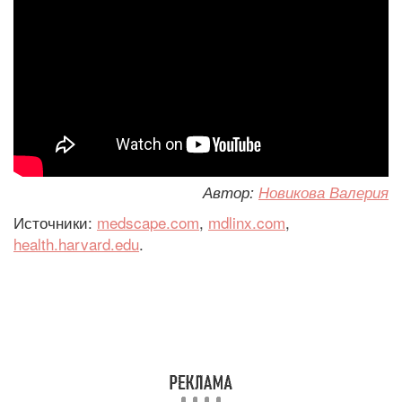
Автор:
Новикова Валерия
Источники:
medscape.com
,
mdlinx.com
,
health.harvard.edu
.