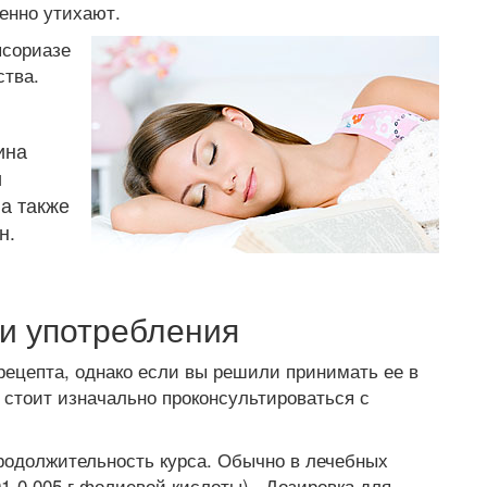
енно утихают.
псориазе
ства.
ина
и
а также
н.
и употребления
ецепта, однако если вы решили принимать ее в
, стоит изначально проконсультироваться с
родолжительность курса. Обычно в лечебных
01-0,005 г фолиевой кислоты). Дозировка для