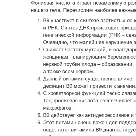
Фолиевая кислота играет незаменимую рол
нашего тела. Перечислим наиболее важные
В9 участвует в синтезе азотистых ос
и РНК. Синтез ДНК происходит при де
генетической информации (РНК – свя
Очевидно, что малейшее нарушение э
Снижает частоту мутаций, и благодар
женщинам, планирующим беременност
нервной трубки плода – образовании, 
а также всем нервам.
Данный витамин существенно влияет н
дефицит В9 может привести к анемии
С кроветворной функцией тесно связ
Так, фолиевая кислота обеспечивает
макрофагов.
В9 действует как антидепрессивное и 
Этот витамин очень важен для поддер
недостаток витамина В9 диагностируе