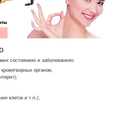
ю
аких состояниях и заболеваниях:
 кроветворных органов;
нтерит);
е клеток и т.п.);