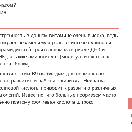
риазом?
ния
отребность в данном витамине очень высока, ведь
н играет незаменимую роль в синтезе пуринов и
иримидинов (строительном материале ДНК и
НК), а также аминокислот (молекул, из которых
остоят белки).
 связи с этим В9 необходим для нормального
оста, развития и работы организма. Нехватка
олиевой кислоты приводит к развитию различных
атологий. Известно, что больные псориазом часто
енно поэтому фолиевая кислота широко