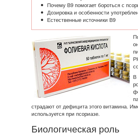
Почему В9 помогает бороться с псо
Дозировка и особенности употребле
Естественные источники В9
П
о
п
Р
с
В
р
ф
п
страдают от дефицита этого витамина. Им
используется при псориазе.
Биологическая роль