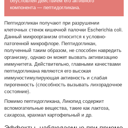
обусловлен действием его активного
компонента — пептидогликана.
Пептидогликан получают при разрушении
клеточных стенок кишечной палочки Escherichia coli.
Данный микроорганизм относится к условно-
патогенной микрофлоре. Пептидогликан,
полученный таким образом, не способен навредить
организму, однако он может вызвать активизацию
иммунитета. Действительно, главными качествами
пептидогликана являются его высокая
иммуностимулирующая активность и слабая
пирогенность (способность вызывать лихорадочное
состояние).
Помимо пептидогликана, Ликопид содержит
вспомогательные вещества, такие как лактоза,
сахароза, крахмал картофельный и др.
Эффекты, наблюдаемые при приеме