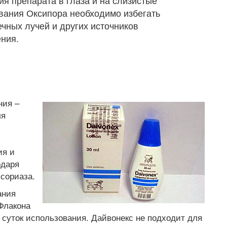
ия препарата в глаза и на слизистые
вания Оксипора необходимо избегать
чных лучей и других источников
ния.
ния –
ля
ия и
одаря
сориаза.
ания
Флакона
 суток использования. Дайвонекс не подходит для