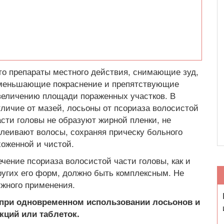
то препараты местного действия, снимающие зуд,
меньшающие покраснение и препятствующие
величению площади пораженных участков. В
тличие от мазей, лосьоны от псориаза волосистой
асти головы не образуют жирной пленки, не
клеивают волосы, сохраняя прическу больного
хоженной и чистой.
ечение псориаза волосистой части головы, как и
ругих его форм, должно быть комплексным. Не
ужного применения.
 при одновременном использовании лосьонов и
кций или таблеток.