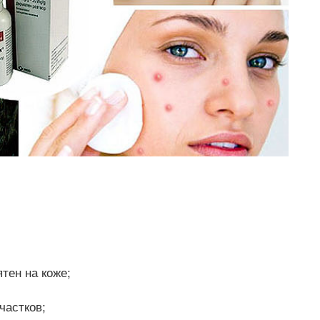
тен на коже;
частков;