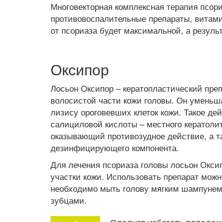
Многовекторная комплексная терапия псор
противовоспалительные препараты, витам
от псориаза будет максимальной, а резуль
Оксипор
Лосьон Оксипор – кератопластический пре
волосистой части кожи головы. Он уменьша
лизису ороговевших клеток кожи. Такое де
салициловой кислоты – местного кератолит
оказывающий противозудное действие, а т
дезинфицирующего компонента.
Для лечения псориаза головы лосьон Окси
участки кожи. Использовать препарат можн
необходимо мыть голову мягким шампунем
зубцами.