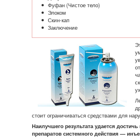
Фуфан (Чистое тело)
Элоком
Скин-кап
Заключение
Э
у
у
о
ч
с
у
Л
д
стоит ограничиваться средствами для нар
Наилучшего результата удается достичь
препаратов системного действия — инъе