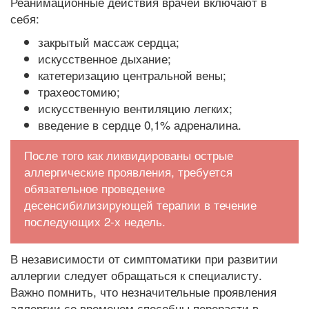
Реанимационные действия врачей включают в
себя:
закрытый массаж сердца;
искусственное дыхание;
катетеризацию центральной вены;
трахеостомию;
искусственную вентиляцию легких;
введение в сердце 0,1% адреналина.
После того как ликвидированы острые
аллергические проявления, требуется
обязательное проведение
десенсибилизирующей терапии в течение
последующих 2-х недель.
В независимости от симптоматики при развитии
аллергии следует обращаться к специалисту.
Важно помнить, что незначительные проявления
аллергии со временем способны перерасти в