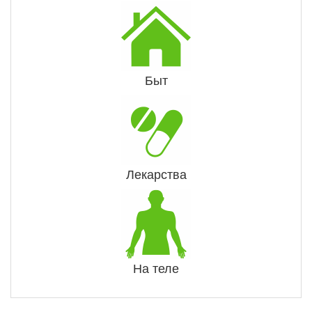
Быт
Лекарства
На теле