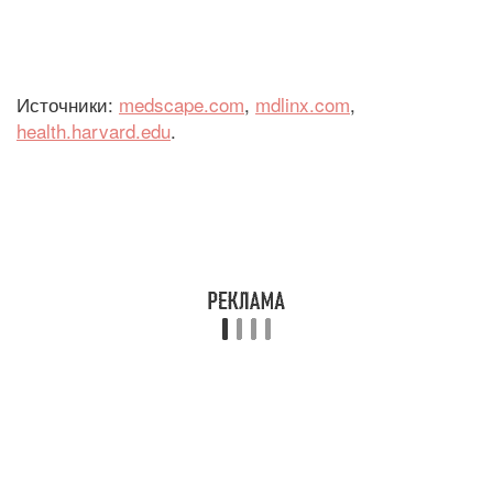
Источники:
medscape.com
,
mdlinx.com
,
health.harvard.edu
.