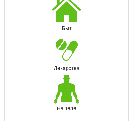
Быт
Лекарства
На теле