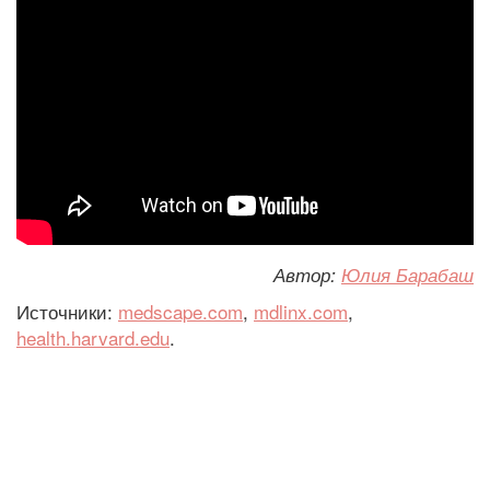
Автор:
Юлия Барабаш
Источники:
medscape.com
,
mdlinx.com
,
health.harvard.edu
.